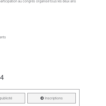
participation au congrès organisé tous les deux ans
ants
24
publicité
Inscriptions